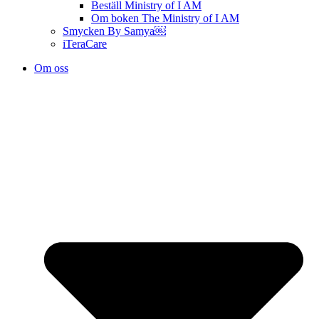
Beställ Ministry of I AM
Om boken The Ministry of I AM
Smycken By Samya￼
iTeraCare
Om oss