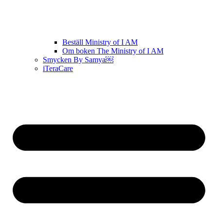
Beställ Ministry of I AM
Om boken The Ministry of I AM
Smycken By Samya￼
iTeraCare