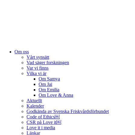
Hoppa
till
innehåll
Om oss
Vårt synsätt
Vad säger forskningen
Var vi finns
Vilka vi är
Om Samya
Om Jai
Om Emilia
Om Love & Anna
Aktuellt
Kalender
Godkända av Svenska Friskvårdsförbundet
Code of Ethics￼
CSR på Love it￼
Love it i media
Länkar