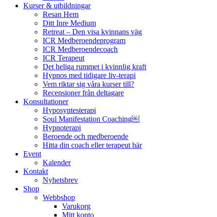
Kurser & utbildningar
Resan Hem
Ditt Inre Medium
Retreat – Den visa kvinnans väg
ICR Medberoendeprogram
ICR Medberoendecoach
ICR Terapeut
Det heliga rummet i kvinnlig kraft
Hypnos med tidigare liv-terapi
Vem riktar sig våra kurser till?
Recensioner från deltagare
Konsultationer
Hyposyntesterapi
Soul Manifestation Coaching￼
Hypnoterapi
Beroende och medberoende
Hitta din coach eller terapeut här
Event
Kalender
Kontakt
Nyhetsbrev
Shop
Webbshop
Varukorg
Mitt konto