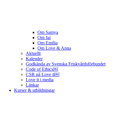
Om Samya
Om Jai
Om Emilia
Om Love & Anna
Aktuellt
Kalender
Godkända av Svenska Friskvårdsförbundet
Code of Ethics￼
CSR på Love it￼
Love it i media
Länkar
Kurser & utbildningar