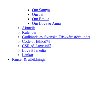
Om Samya
Om Jai
Om Emilia
Om Love & Anna
Aktuellt
Kalender
Godkända av Svenska Friskvårdsförbundet
Code of Ethics￼
CSR på Love it￼
Love it i media
Länkar
Kurser & utbildningar