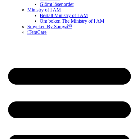
Glömt lösenordet
Ministry of I AM
Beställ Ministry of I AM
Om boken The Ministry of I AM
Smycken By Samya￼
iTeraCare