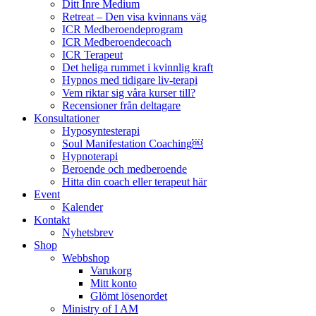
Ditt Inre Medium
Retreat – Den visa kvinnans väg
ICR Medberoendeprogram
ICR Medberoendecoach
ICR Terapeut
Det heliga rummet i kvinnlig kraft
Hypnos med tidigare liv-terapi
Vem riktar sig våra kurser till?
Recensioner från deltagare
Konsultationer
Hyposyntesterapi
Soul Manifestation Coaching￼
Hypnoterapi
Beroende och medberoende
Hitta din coach eller terapeut här
Event
Kalender
Kontakt
Nyhetsbrev
Shop
Webbshop
Varukorg
Mitt konto
Glömt lösenordet
Ministry of I AM