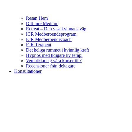
Resan Hem
Ditt Inre Medium
Retreat – Den visa kvinnans väg
ICR Medberoendeprogram
ICR Medberoendecoach
ICR Terapeut
Det heliga rummet i kvinnlig kraft
Hypnos med tidigare liv-terapi
Vem riktar sig våra kurser till?
Recensioner från deltagare
Konsultationer