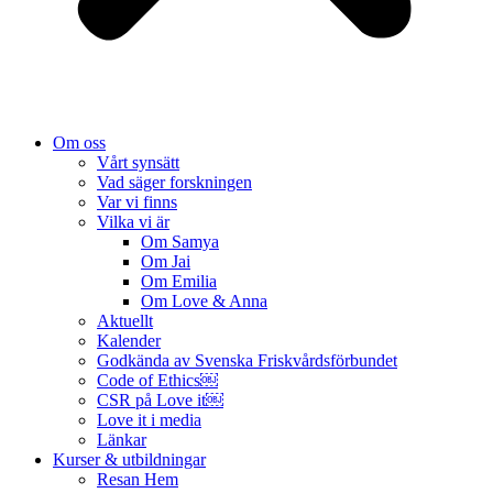
Om oss
Vårt synsätt
Vad säger forskningen
Var vi finns
Vilka vi är
Om Samya
Om Jai
Om Emilia
Om Love & Anna
Aktuellt
Kalender
Godkända av Svenska Friskvårdsförbundet
Code of Ethics￼
CSR på Love it￼
Love it i media
Länkar
Kurser & utbildningar
Resan Hem