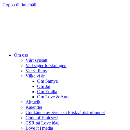
Hoppa till innehåll
Om oss
Vårt synsätt
Vad säger forskningen
Var vi finns
Vilka vi är
Om Samya
Om Jai
Om Emilia
Om Love & Anna
Aktuellt
Kalender
Godkända av Svenska Friskvårdsförbundet
Code of Ethics￼
CSR på Love it￼
Love it i media