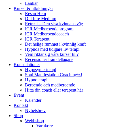
Länkar
Kurser & utbildningar
Resan Hem
Ditt Inre Medium
Retreat – Den visa kvinnans väg
ICR Medberoendeprogram
ICR Medberoendecoach
ICR Terapeut
Det heliga rummet i kvinnlig kraft
Hypnos med tidigare liv-terapi
Vem riktar sig våra kurser till?
Recensioner från deltagare
Konsultationer
Hyposyntesterapi
Soul Manifestation Coaching￼
Hypnoterapi
Beroende och medberoende
Hitta din coach eller terapeut här
Event
Kalender
Kontakt
Nyhetsbrev
Shop
Webbshop
Varukorg