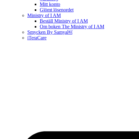
Mitt konto
Glömt lösenordet
Ministry of I AM
Beställ Ministry of I AM
Om boken The Ministry of I AM
Smycken By Samya￼
iTeraCare